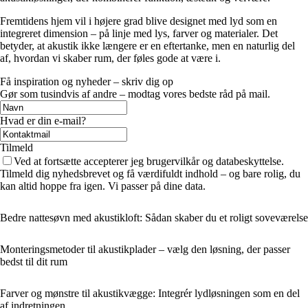
Fremtidens hjem vil i højere grad blive designet med lyd som en
integreret dimension – på linje med lys, farver og materialer. Det
betyder, at akustik ikke længere er en eftertanke, men en naturlig del
af, hvordan vi skaber rum, der føles gode at være i.
Få inspiration og nyheder – skriv dig op
Gør som tusindvis af andre – modtag vores bedste råd på mail.
Hvad er din e-mail?
Tilmeld
Ved at fortsætte accepterer jeg brugervilkår og databeskyttelse.
Tilmeld dig nyhedsbrevet og få værdifuldt indhold – og bare rolig, du
kan altid hoppe fra igen. Vi passer på dine data.
Bedre nattesøvn med akustikloft: Sådan skaber du et roligt soveværelse
Monteringsmetoder til akustikplader – vælg den løsning, der passer
bedst til dit rum
Farver og mønstre til akustikvægge: Integrér lydløsningen som en del
af indretningen