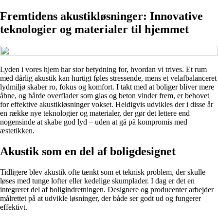
Fremtidens akustikløsninger: Innovative
teknologier og materialer til hjemmet
Lyden i vores hjem har stor betydning for, hvordan vi trives. Et rum
med dårlig akustik kan hurtigt føles stressende, mens et velafbalanceret
lydmiljø skaber ro, fokus og komfort. I takt med at boliger bliver mere
åbne, og hårde overflader som glas og beton vinder frem, er behovet
for effektive akustikløsninger vokset. Heldigvis udvikles der i disse år
en række nye teknologier og materialer, der gør det lettere end
nogensinde at skabe god lyd – uden at gå på kompromis med
æstetikken.
Akustik som en del af boligdesignet
Tidligere blev akustik ofte tænkt som et teknisk problem, der skulle
løses med tunge lofter eller kedelige skumplader. I dag er det en
integreret del af boligindretningen. Designere og producenter arbejder
målrettet på at udvikle løsninger, der både ser godt ud og fungerer
effektivt.