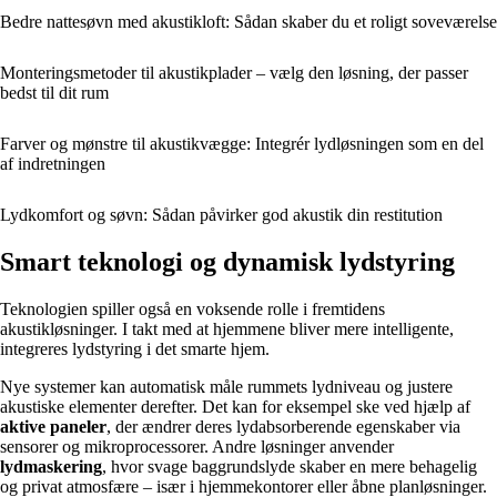
Bedre nattesøvn med akustikloft: Sådan skaber du et roligt soveværelse
Monteringsmetoder til akustikplader – vælg den løsning, der passer
bedst til dit rum
Farver og mønstre til akustikvægge: Integrér lydløsningen som en del
af indretningen
Lydkomfort og søvn: Sådan påvirker god akustik din restitution
Smart teknologi og dynamisk lydstyring
Teknologien spiller også en voksende rolle i fremtidens
akustikløsninger. I takt med at hjemmene bliver mere intelligente,
integreres lydstyring i det smarte hjem.
Nye systemer kan automatisk måle rummets lydniveau og justere
akustiske elementer derefter. Det kan for eksempel ske ved hjælp af
aktive paneler
, der ændrer deres lydabsorberende egenskaber via
sensorer og mikroprocessorer. Andre løsninger anvender
lydmaskering
, hvor svage baggrundslyde skaber en mere behagelig
og privat atmosfære – især i hjemmekontorer eller åbne planløsninger.