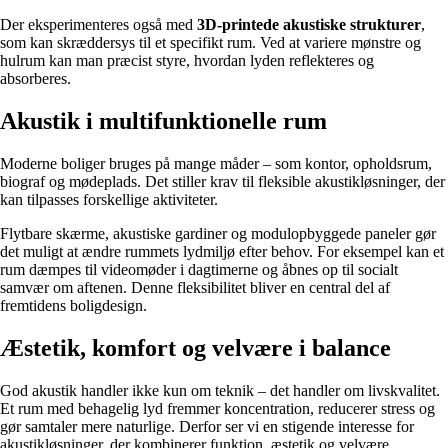
Der eksperimenteres også med
3D-printede akustiske strukturer
,
som kan skræddersys til et specifikt rum. Ved at variere mønstre og
hulrum kan man præcist styre, hvordan lyden reflekteres og
absorberes.
Akustik i multifunktionelle rum
Moderne boliger bruges på mange måder – som kontor, opholdsrum,
biograf og mødeplads. Det stiller krav til fleksible akustikløsninger, der
kan tilpasses forskellige aktiviteter.
Flytbare skærme, akustiske gardiner og modulopbyggede paneler gør
det muligt at ændre rummets lydmiljø efter behov. For eksempel kan et
rum dæmpes til videomøder i dagtimerne og åbnes op til socialt
samvær om aftenen. Denne fleksibilitet bliver en central del af
fremtidens boligdesign.
Æstetik, komfort og velvære i balance
God akustik handler ikke kun om teknik – det handler om livskvalitet.
Et rum med behagelig lyd fremmer koncentration, reducerer stress og
gør samtaler mere naturlige. Derfor ser vi en stigende interesse for
akustikløsninger, der kombinerer funktion, æstetik og velvære.