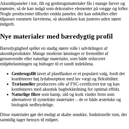
Akustikpaneler i træ, filt og genbrugsmaterialer fås i mange farver og
mønstre, så de kan indgå som dekorative elementer på vægge og lofter.
Nogle producenter tilbyder endda paneler, der kan udskiftes eller
tilpasses rummets farvetema, så akustikken kan justeres uden større
indgreb.
Nye materialer med bæredygtig profil
Bæredygtighed spiller en stadig større rolle i udviklingen af
akustikprodukter. Mange moderne løsninger er fremstillet af
genanvendte eller naturlige materialer, som både reducerer
miljøbelastningen og bidrager til et sundt indeklima.
Genbrugsfilt
lavet af plastflasker er et populært valg, fordi det
kombinerer høj lydabsorption med lav vægt og fleksibilitet.
Trælameller
produceres ofte af FSC-certificeret træ og kan
kombineres med akustisk bagbeklædning for optimal effekt.
Naturlige fibre
som hamp, uld og kork vinder frem som
alternativer til syntetiske materialer – de er både æstetiske og
biologisk nedbrydelige.
Disse materialer gør det muligt at skabe smukke, funktionelle rum, der
samtidig tager hensyn til miljøet.